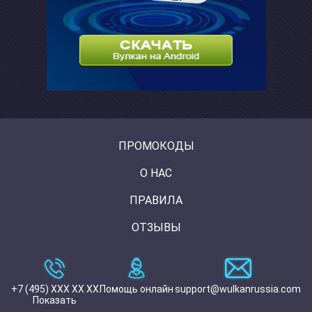
ПРОМОКОДЫ
О НАС
ПРАВИЛА
ОТЗЫВЫ
+7 (495) XXX XX XX
Помощь онлайн
support@wulkanrussia.com
Показать