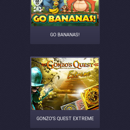
GO BANANAS!
GONZO’S QUEST EXTREME