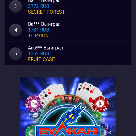
Ba*** Выиграл
3
2772 RUB
SECRET FOREST
Ba*** Выиграл
4
1781 RUB
TOP GUN
Ariu*** Выиграл
5
1062 RUB
FRUIT CASE