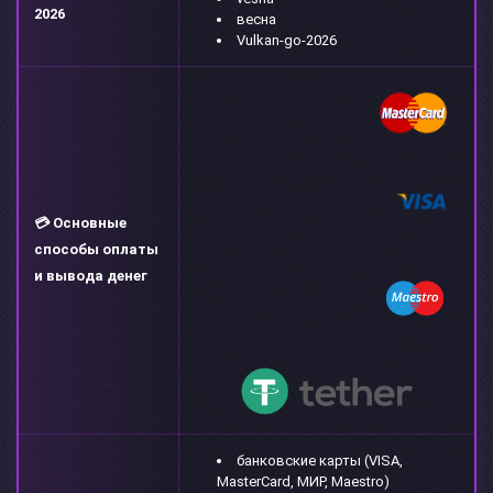
2026
весна
Vulkan-go-2026
💳 Основные
способы оплаты
и вывода денег
банковские карты (VISA,
MasterCard, МИР, Maestro)