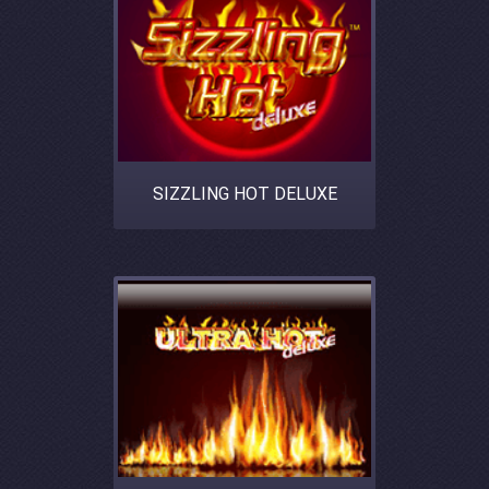
SIZZLING HOT DELUXE