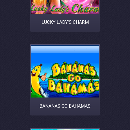
LUCKY LADY'S CHARM
BANANAS GO BAHAMAS