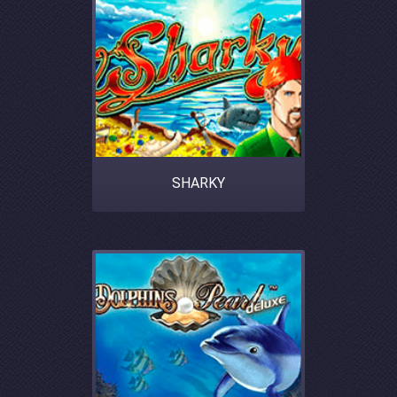
SHARKY